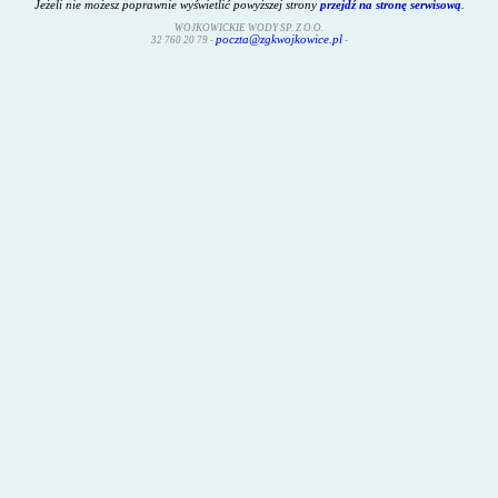
Jeżeli nie możesz poprawnie wyświetlić powyższej strony
przejdź na stronę serwisową
.
WOJKOWICKIE WODY SP. Z O.O.
poczta@zgkwojkowice.pl
32 760 20 79
-
-