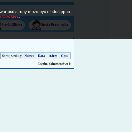
awartość strony może być niedostępna.
w Cookies
.
Strefa Klienta
Strefa Pracownika
Sortuj według:
Numer
Data
Adres
Opis
Liczba dokumentów: 0