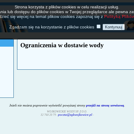
Strona korzysta z plików cookies w celu realizacji usług.
ia lub dostępu do plików cookies w Twojej przeglądarce ale pewna z
zieć się więcej na temat plikow cookies zapoznaj się z
Polityką Plikó
Zgadzam się na korzystanie z plików cookies
Ograniczenia w dostawie wody
Jeżeli nie możesz poprawnie wyświetlić powyższej strony
przejdź na stronę serwisową
.
WOJKOWICKIE WODY SP. Z O.O.
poczta@zgkwojkowice.pl
32 760 20 79
-
-